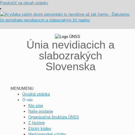
Preskočiť na obsah stránky
Únia nevidiacich a
slabozrakých
Slovenska
MENU
MENU
Úvodná stránka
O nás
Kto sme
Naše poslanie
Organizačná štruktúra ÚNSS
Z histórie
Etický kódex
Medzinárodné vzťahy