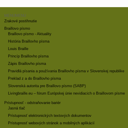
MENU
MENU
Zrakové postihnutie
Braillovo písmo
Braillovo písmo - Aktuality
História Braillovho písma
Louis Braille
Princíp Braillovho písma
Zápis Braillovho písma
Pravidlá písania a používania Braillovho písma v Slovenskej republike
Preklad z a do Braillovho písma
Slovenská autorita pre Braillovo písmo (SABP)
Livingbraille.eu – fórum Európskej únie nevidiacich o Braillovom písme
Prístupnosť - odstraňovanie bariér
Jasná tlač
Prístupnosť elektronických textových dokumentov
Prístupnosť webových stránok a mobilných aplikácií