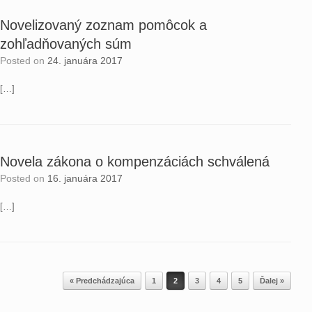
Novelizovaný zoznam pomôcok a
zohľadňovaných súm
Posted on
24. januára 2017
[…]
Novela zákona o kompenzáciách schválená
Posted on
16. januára 2017
[…]
Post navigation
« Predchádzajúca
1
2
3
4
5
Ďalej »