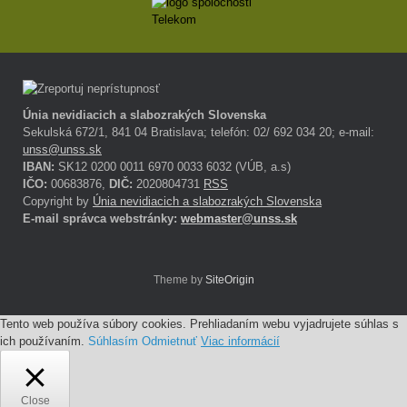
Únia nevidiacich a slabozrakých Slovenska
Sekulská 672/1, 841 04 Bratislava; telefón: 02/ 692 034 20; e-mail:
unss@unss.sk
IBAN:
SK12 0200 0011 6970 0033 6032 (VÚB, a.s)
IČO:
00683876,
DIČ:
2020804731
RSS
Copyright by
Únia nevidiacich a slabozrakých Slovenska
E-mail správca webstránky:
webmaster@unss.sk
Theme by
SiteOrigin
Tento web používa súbory cookies. Prehliadaním webu vyjadrujete súhlas s
ich používaním.
Súhlasím
Odmietnuť
Viac informácií
Close