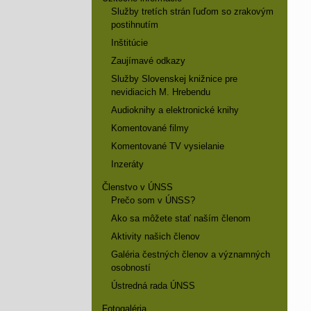
Služby tretích strán ľuďom so zrakovým
postihnutím
Inštitúcie
Zaujímavé odkazy
Služby Slovenskej knižnice pre
nevidiacich M. Hrebendu
Audioknihy a elektronické knihy
Komentované filmy
Komentované TV vysielanie
Inzeráty
Členstvo v ÚNSS
Prečo som v ÚNSS?
Ako sa môžete stať naším členom
Aktivity našich členov
Galéria čestných členov a významných
osobností
Ústredná rada ÚNSS
Fotogaléria