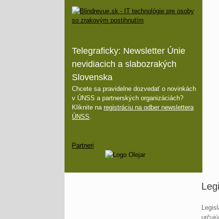
Telegraficky: Newsletter Únie
nevidiacich a slabozrakých
Slovenska
Chcete sa pravidelne dozvedať o novinkách
v ÚNSS a partnerských organizáciách?
Kliknite na
registráciu na odber newslettera
ÚNSS
.
Partneri
Legi
Legisl
určujú