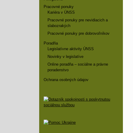
Pracovné ponuky
Kariéra v ÚNSS
Pracovné ponuky pre nevidiacich a
slabozrakých
Pracovné ponuky pre dobrovoľníkov
Poradňa
Legislatívne aktivity ÚNSS
Novinky v legislatíve
Online poradňa – sociálne a právne
poradenstvo
Ochrana osobných údajov