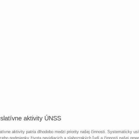
slatívne aktivity ÚNSS
atívne aktivity patria dlhodobo medzi priority našej činnosti. Systematicky us
ceho podmienky života nevidiacich a slabozrakých ľudí a činnosti našej orga