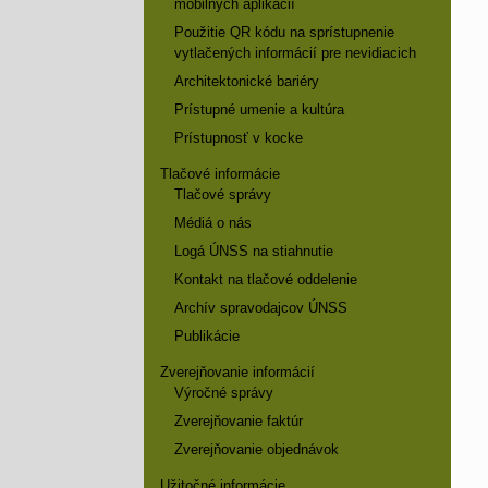
mobilných aplikácií
Použitie QR kódu na sprístupnenie
vytlačených informácií pre nevidiacich
Architektonické bariéry
Prístupné umenie a kultúra
Prístupnosť v kocke
Tlačové informácie
Tlačové správy
Médiá o nás
Logá ÚNSS na stiahnutie
Kontakt na tlačové oddelenie
Archív spravodajcov ÚNSS
Publikácie
Zverejňovanie informácií
Výročné správy
Zverejňovanie faktúr
Zverejňovanie objednávok
Užitočné informácie