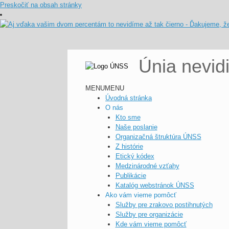
Preskočiť na obsah stránky
Únia nevid
MENU
MENU
Úvodná stránka
O nás
Kto sme
Naše poslanie
Organizačná štruktúra ÚNSS
Z histórie
Etický kódex
Medzinárodné vzťahy
Publikácie
Katalóg webstránok ÚNSS
Ako vám vieme pomôcť
Služby pre zrakovo postihnutých
Služby pre organizácie
Kde vám vieme pomôcť