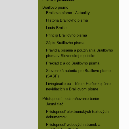
Braillovo písmo
Braillovo písmo - Aktuality
História Braillovho písma
Louis Braille
Princíp Braillovho písma
Zápis Braillovho písma
Pravidlá písania a používania Braillovho
písma v Slovenskej republike
Preklad z a do Braillovho písma
Slovenská autorita pre Braillovo písmo
(SABP)
Livingbraille.eu – fórum Európskej únie
nevidiacich o Braillovom písme
Prístupnosť - odstraňovanie bariér
Jasná tlač
Prístupnosť elektronických textových
dokumentov
Prístupnosť webových stránok a