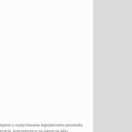
ilujeme o ovplyvňovanie legislatívneho prostredia
nizácie, koncentrujúce sa najmä na jeho