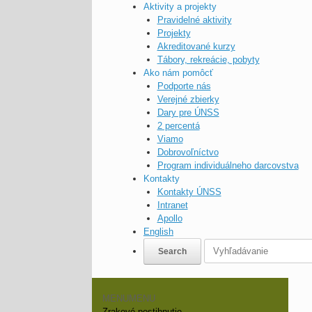
Aktivity a projekty
Pravidelné aktivity
Projekty
Akreditované kurzy
Tábory, rekreácie, pobyty
Ako nám pomôcť
Podporte nás
Verejné zbierky
Dary pre ÚNSS
2 percentá
Viamo
Dobrovoľníctvo
Program individuálneho darcovstva
Kontakty
Kontakty ÚNSS
Intranet
Apollo
English
MENU
MENU
Zrakové postihnutie