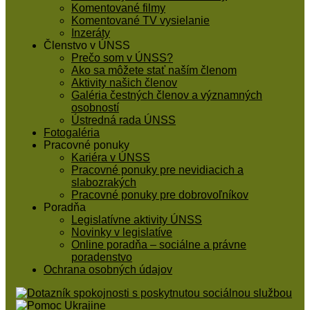
Komentované filmy
Komentované TV vysielanie
Inzeráty
Členstvo v ÚNSS
Prečo som v ÚNSS?
Ako sa môžete stať naším členom
Aktivity našich členov
Galéria čestných členov a významných
osobností
Ústredná rada ÚNSS
Fotogaléria
Pracovné ponuky
Kariéra v ÚNSS
Pracovné ponuky pre nevidiacich a
slabozrakých
Pracovné ponuky pre dobrovoľníkov
Poradňa
Legislatívne aktivity ÚNSS
Novinky v legislatíve
Online poradňa – sociálne a právne
poradenstvo
Ochrana osobných údajov