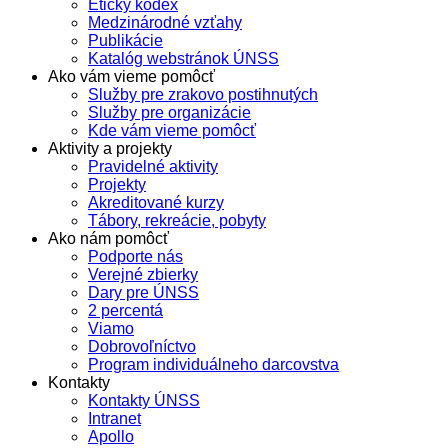
Etický kódex
Medzinárodné vzťahy
Publikácie
Katalóg webstránok ÚNSS
Ako vám vieme pomôcť
Služby pre zrakovo postihnutých
Služby pre organizácie
Kde vám vieme pomôcť
Aktivity a projekty
Pravidelné aktivity
Projekty
Akreditované kurzy
Tábory, rekreácie, pobyty
Ako nám pomôcť
Podporte nás
Verejné zbierky
Dary pre ÚNSS
2 percentá
Viamo
Dobrovoľníctvo
Program individuálneho darcovstva
Kontakty
Kontakty ÚNSS
Intranet
Apollo