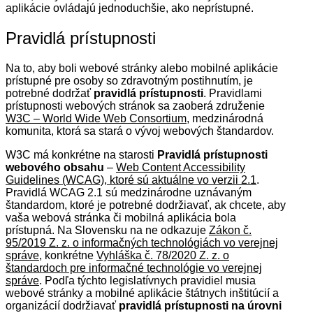
aplikácie ovládajú jednoduchšie, ako neprístupné.
Pravidlá prístupnosti
Na to, aby boli webové stránky alebo mobilné aplikácie
prístupné pre osoby so zdravotným postihnutím, je
potrebné dodržať
pravidlá prístupnosti
. Pravidlami
prístupnosti webových stránok sa zaoberá združenie
W3C – World Wide Web Consortium
, medzinárodná
komunita, ktorá sa stará o vývoj webových štandardov.
W3C má konkrétne na starosti
Pravidlá prístupnosti
webového obsahu
–
Web Content Accessibility
Guidelines (WCAG), ktoré sú aktuálne vo verzii 2.1
.
Pravidlá WCAG 2.1 sú medzinárodne uznávaným
štandardom, ktoré je potrebné dodržiavať, ak chcete, aby
vaša webová stránka či mobilná aplikácia bola
prístupná. Na Slovensku na ne odkazuje
Zákon č.
95/2019 Z. z. o informačných technológiách vo verejnej
správe
, konkrétne
Vyhláška č. 78/2020 Z. z. o
štandardoch pre informačné technológie vo verejnej
správe
. Podľa týchto legislatívnych pravidiel musia
webové stránky a mobilné aplikácie štátnych inštitúcií a
organizácií dodržiavať
pravidlá prístupnosti na úrovni