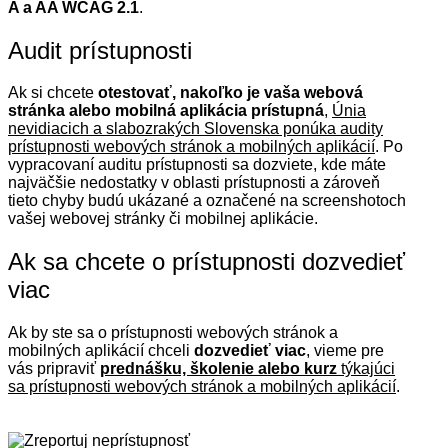
A a AA WCAG 2.1
.
Audit prístupnosti
Ak si chcete
otestovať, nakoľko je vaša webová
stránka alebo mobilná aplikácia prístupná
,
Únia
nevidiacich a slabozrakých Slovenska ponúka audity
prístupnosti webových stránok a mobilných aplikácií
. Po
vypracovaní auditu prístupnosti sa dozviete, kde máte
najväčšie nedostatky v oblasti prístupnosti a zároveň
tieto chyby budú ukázané a označené na screenshotoch
vašej webovej stránky či mobilnej aplikácie.
Ak sa chcete o prístupnosti dozvedieť
viac
Ak by ste sa o prístupnosti webových stránok a
mobilných aplikácií chceli
dozvedieť viac
, vieme pre
vás pripraviť
prednášku, školenie alebo kurz
týkajúci
sa prístupnosti webových stránok a mobilných aplikácií
.