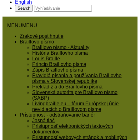
English
MENU
MENU
Zrakové postihnutie
Braillovo písmo
Braillovo písmo - Aktuality
História Braillovho písma
Louis Braille
Princíp Braillovho písma
Zápis Braillovho písma
Pravidlá písania a používania Braillovho
písma v Slovenskej republike
Preklad z a do Braillovho písma
Slovenská autorita pre Braillovo písmo
(SABP)
Livingbraille.eu – fórum Európskej únie
nevidiacich o Braillovom písme
Prístupnosť - odstraňovanie bariér
Jasná tlač
Prístupnosť elektronických textových
dokumentov
Prístupnosť webových stránok a mobilných