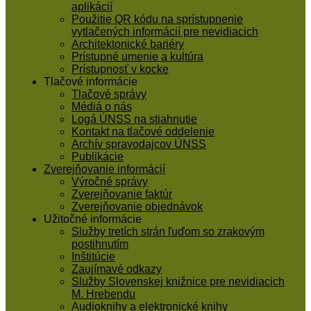
aplikácií
Použitie QR kódu na sprístupnenie
vytlačených informácií pre nevidiacich
Architektonické bariéry
Prístupné umenie a kultúra
Prístupnosť v kocke
Tlačové informácie
Tlačové správy
Médiá o nás
Logá ÚNSS na stiahnutie
Kontakt na tlačové oddelenie
Archív spravodajcov ÚNSS
Publikácie
Zverejňovanie informácií
Výročné správy
Zverejňovanie faktúr
Zverejňovanie objednávok
Užitočné informácie
Služby tretích strán ľuďom so zrakovým
postihnutím
Inštitúcie
Zaujímavé odkazy
Služby Slovenskej knižnice pre nevidiacich
M. Hrebendu
Audioknihy a elektronické knihy