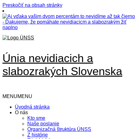
Preskočiť na obsah stránky
Únia nevidiacich a
slabozrakých Slovenska
MENU
MENU
Úvodná stránka
O nás
Kto sme
Naše poslanie
Organizačná štruktúra ÚNSS
Z histórie