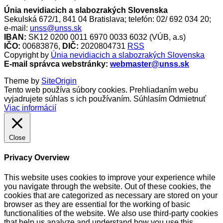
Únia nevidiacich a slabozrakých Slovenska
Sekulská 672/1, 841 04 Bratislava; telefón: 02/ 692 034 20;
e-mail:
unss@unss.sk
IBAN:
SK12 0200 0011 6970 0033 6032 (VÚB, a.s)
IČO:
00683876,
DIČ:
2020804731
RSS
Copyright by
Únia nevidiacich a slabozrakých Slovenska
E-mail správca webstránky:
webmaster@unss.sk
Theme by
SiteOrigin
Tento web používa súbory cookies. Prehliadaním webu
vyjadrujete súhlas s ich používaním.
Súhlasím
Odmietnuť
Viac informácií
Close
Privacy Overview
This website uses cookies to improve your experience while
you navigate through the website. Out of these cookies, the
cookies that are categorized as necessary are stored on your
browser as they are essential for the working of basic
functionalities of the website. We also use third-party cookies
that help us analyze and understand how you use this