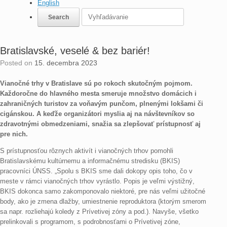
English
Bratislavské, veselé & bez bariér!
Posted on
15. decembra 2023
Vianočné trhy v Bratislave sú po rokoch skutočným pojmom.
Každoročne do hlavného mesta smeruje množstvo domácich i
zahraničných turistov za voňavým punčom, plnenými lokšami či
cigánskou. A keďže organizátori myslia aj na návštevníkov so
zdravotnými obmedzeniami, snažia sa zlepšovať prístupnosť aj
pre nich.
S prístupnosťou rôznych aktivít i vianočných trhov pomohli
Bratislavskému kultúrnemu a informačnému stredisku (BKIS)
pracovníci ÚNSS. „Spolu s BKIS sme dali dokopy opis toho, čo v
meste v rámci vianočných trhov vyrástlo. Popis je veľmi výstižný,
BKIS dokonca samo zakomponovalo niektoré, pre nás veľmi užitočné
body, ako je zmena dlažby, umiestnenie reproduktora (ktorým smerom
sa napr. rozliehajú koledy z Prívetivej zóny a pod.). Navyše, všetko
prelinkovali s programom, s podrobnosťami o Prívetivej zóne,