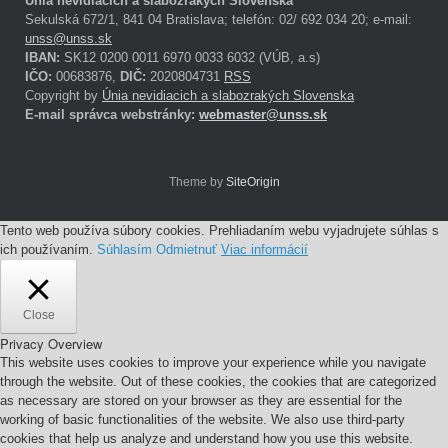
Únia nevidiacich a slabozrakých Slovenska
Sekulská 672/1, 841 04 Bratislava; telefón: 02/ 692 034 20; e-mail:
unss@unss.sk
IBAN:
SK12 0200 0011 6970 0033 6032 (VÚB, a.s)
IČO:
00683876,
DIČ:
2020804731
RSS
Copyright by
Únia nevidiacich a slabozrakých Slovenska
E-mail správca webstránky:
webmaster@unss.sk
Theme by
SiteOrigin
Tento web používa súbory cookies. Prehliadaním webu vyjadrujete súhlas s
ich používaním.
Súhlasím
Odmietnuť
Viac informácií
Close
Privacy Overview
This website uses cookies to improve your experience while you navigate
through the website. Out of these cookies, the cookies that are categorized
as necessary are stored on your browser as they are essential for the
working of basic functionalities of the website. We also use third-party
cookies that help us analyze and understand how you use this website.