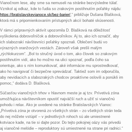
Vianočnom lese, aby sme sa nemuseli na stránke bezvýsledne túlať.
Vznikol aj odkaz, kde to ľudia so zrakovým postihnutím poľahky nájdu:
https://bratislavskevianoce.sk/bez-barier/
,“ približuje Dušana Blašková,
ktorá má s pripomienkovaním prístupných akcií bohaté skúsenosti.
V rámci prípravných aktivít upozornila D. Blašková na dôležitosť
vyškolenia dobrovoľníčok a dobrovoľníkov. Aj to, ako ich označiť, aby
ich slabozrakí návštevníci poľahky spoznali. Oblečení budú vo
výrazných oranžových vestách. Zároveň však prešli malým
„rýchlokurzom“. „Bol to stručný úvod o tom, ako človek so zrakovým
postihnutím vidí, ako ho možno na ulici spoznať, podľa čoho sa
orientuje, ako s ním komunikovať, aké informácie mu sprostredkovať,
ako ho navigovať či bezpečne sprevádzať. Taktiež som im odporučila,
aby nevidiacich a slabozrakých chodcov proaktívne oslovili a ponúkli im
pomoc,“ dodáva D. Blašková.
Súčasťou vianočných trhov v hlavnom meste je aj tzv. Prívetivá zóna
umožňujúca návštevníkom opustiť najväčší ruch a užiť si vianočnú
pohodu i relax. Ako je uvedené na stránke Bratislavských Vianoc:
„Prívetivá zóna je otvorená zo všetkých strán – zo všetkých strán teda
do nej môžete vstúpiť – v jednotlivých rohoch sú ale umiestnené
kotviace kade, na tie si dajte pozor. Do tejto pokojnej oázy vás privedú
aj vianočné melódie – reproduktory sú umiestnené na strane pri radnici.“