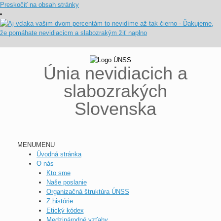
Preskočiť na obsah stránky
Únia nevidiacich a
slabozrakých
Slovenska
MENU
MENU
Úvodná stránka
O nás
Kto sme
Naše poslanie
Organizačná štruktúra ÚNSS
Z histórie
Etický kódex
Medzinárodné vzťahy