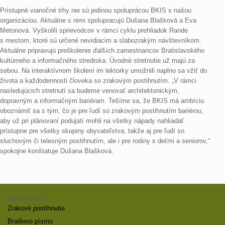
Prístupné vianočné trhy nie sú jedinou spoluprácou BKIS s našou
organizáciou. Aktuálne s nimi spolupracujú Dušana Blašková a Eva
Metonová. Vyškolili sprievodcov v rámci cyklu prehliadok Rande
s mestom, ktoré sú určené nevidiacim a slabozrakým návštevníkom.
Aktuálne pripravujú preškolenie ďalších zamestnancov Bratislavského
kultúrneho a informačného strediska. Úvodné stretnutie už majú za
sebou. Na interaktívnom školení im lektorky umožnili naplno sa vžiť do
života a každodennosti človeka so zrakovým postihnutím. „V rámci
nasledujúcich stretnutí sa budeme venovať architektonickým,
dopravným a informačným bariéram. Tešíme sa, že BKIS má ambíciu
oboznámiť sa s tým, čo je pre ľudí so zrakovým postihnutím bariérou,
aby už pri plánovaní podujatí mohli na všetky nápady nahliadať
prístupne pre všetky skupiny obyvateľstva, takže aj pre ľudí so
sluchovým či telesným postihnutím, ale i pre rodiny s deťmi a seniorov,“
spokojne konštatuje Dušana Blašková.
MENU
MENU
Zrakové postihnutie
Braillovo písmo