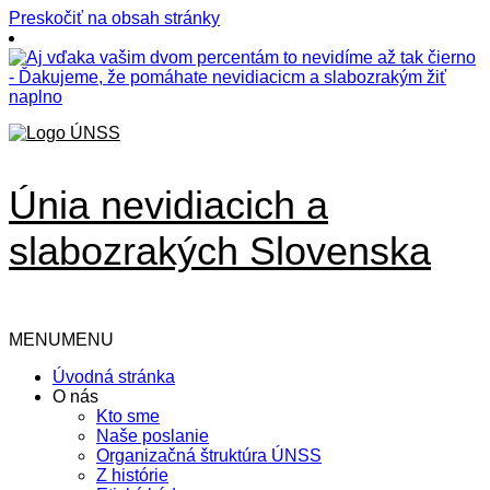
Preskočiť na obsah stránky
Únia nevidiacich a
slabozrakých Slovenska
MENU
MENU
Úvodná stránka
O nás
Kto sme
Naše poslanie
Organizačná štruktúra ÚNSS
Z histórie