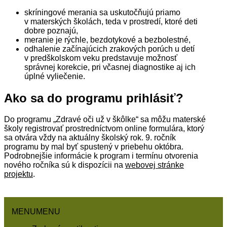
skríningové merania sa uskutočňujú priamo
v materských školách, teda v prostredí, ktoré deti
dobre poznajú,
meranie je rýchle, bezdotykové a bezbolestné,
odhalenie začínajúcich zrakových porúch u detí
v predškolskom veku predstavuje možnosť
správnej korekcie, pri včasnej diagnostike aj ich
úplné vyliečenie.
Ako sa do programu prihlásiť?
Do programu „Zdravé oči už v škôlke“ sa môžu materské
školy registrovať prostredníctvom online formulára, ktorý
sa otvára vždy na aktuálny školský rok. 9. ročník
programu by mal byť spustený v priebehu októbra.
Podrobnejšie informácie k program i termínu otvorenia
nového ročníka sú k dispozícii na
webovej stránke
projektu
.
MENU
MENU