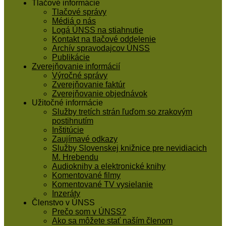
Tlačové informácie
Tlačové správy
Médiá o nás
Logá ÚNSS na stiahnutie
Kontakt na tlačové oddelenie
Archív spravodajcov ÚNSS
Publikácie
Zverejňovanie informácií
Výročné správy
Zverejňovanie faktúr
Zverejňovanie objednávok
Užitočné informácie
Služby tretích strán ľuďom so zrakovým
postihnutím
Inštitúcie
Zaujímavé odkazy
Služby Slovenskej knižnice pre nevidiacich
M. Hrebendu
Audioknihy a elektronické knihy
Komentované filmy
Komentované TV vysielanie
Inzeráty
Členstvo v ÚNSS
Prečo som v ÚNSS?
Ako sa môžete stať naším členom