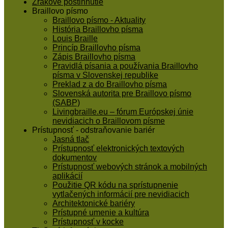
Zrakové postihnutie
Braillovo písmo
Braillovo písmo - Aktuality
História Braillovho písma
Louis Braille
Princíp Braillovho písma
Zápis Braillovho písma
Pravidlá písania a používania Braillovho
písma v Slovenskej republike
Preklad z a do Braillovho písma
Slovenská autorita pre Braillovo písmo
(SABP)
Livingbraille.eu – fórum Európskej únie
nevidiacich o Braillovom písme
Prístupnosť - odstraňovanie bariér
Jasná tlač
Prístupnosť elektronických textových
dokumentov
Prístupnosť webových stránok a mobilných
aplikácií
Použitie QR kódu na sprístupnenie
vytlačených informácií pre nevidiacich
Architektonické bariéry
Prístupné umenie a kultúra
Prístupnosť v kocke