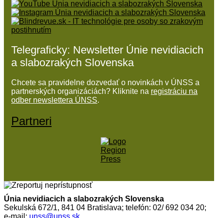
Telegraficky: Newsletter Únie nevidiacich
a slabozrakých Slovenska
Chcete sa pravidelne dozvedať o novinkách v ÚNSS a
partnerských organizáciách? Kliknite na
registráciu na
odber newslettera ÚNSS
.
Partneri
Únia nevidiacich a slabozrakých Slovenska
Sekulská 672/1, 841 04 Bratislava; telefón: 02/ 692 034 20;
e-mail:
unss@unss.sk