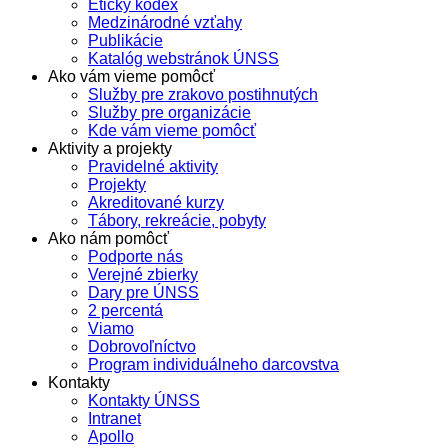
Etický kódex
Medzinárodné vzťahy
Publikácie
Katalóg webstránok ÚNSS
Ako vám vieme pomôcť
Služby pre zrakovo postihnutých
Služby pre organizácie
Kde vám vieme pomôcť
Aktivity a projekty
Pravidelné aktivity
Projekty
Akreditované kurzy
Tábory, rekreácie, pobyty
Ako nám pomôcť
Podporte nás
Verejné zbierky
Dary pre ÚNSS
2 percentá
Viamo
Dobrovoľníctvo
Program individuálneho darcovstva
Kontakty
Kontakty ÚNSS
Intranet
Apollo