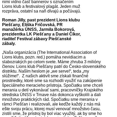
Roman Jilly, past prezident Lions klubu
Piešťany, Eliška Fričovská, PR
manažérka ÚNSS, Jarmila Bokorová,
prezidentka LK Piešťany a Daniel Číkor,
riaditeľ Festival zábavy Piešťanské
zábaly.
„Naša organizácia (The International Association of
Lions klubs, pozn. red.) pomáha nevidiacim a
slabozrakých po celom svete. Máme zhruba 3 milióny
členov. Lions klub Piešťany patrí do Česko-slovenského
distriktu. Naším heslom je „we serve!“, teda „my
slúžime!“. Z našich aktivít sme získali finančné
prostriedky, ktoré sme sa rozhodli využiť na zakúpenie
špeciálneho meracieho prístroja. Spočiatku sme chceli
merania u detí vykonávať sami, pracovníčky Krajského
strediska ÚNSS v Trnave nás dokonca vyškolili a dali
množstvo praktických rád. Spočiatku sme merania v
rámci Piešťan i realizovali, ale keďže každý z nás má
ešte svoju prácu, ktorej musí venovať množstvo času,
zistili sme, že prístroj by bol viac využitý, ak by sme ho