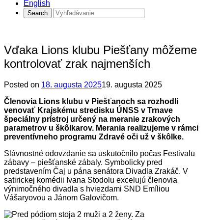
English
Vďaka Lions klubu Piešťany môžeme
kontrolovať zrak najmenších
Posted on
18. augusta 2025
19. augusta 2025
Členovia Lions klubu v Piešťanoch sa rozhodli
venovať Krajskému stredisku ÚNSS v Trnave
špeciálny prístroj určený na meranie zrakových
parametrov u škôlkarov. Merania realizujeme v rámci
preventívneho programu Zdravé oči už v škôlke.
Slávnostné odovzdanie sa uskutočnilo počas Festivalu
zábavy – piešťanské zábaly. Symbolicky pred
predstavením Čaj u pána senátora Divadla Zrakáč. V
satirickej komédii Ivana Stodolu excelujú členovia
výnimočného divadla s hviezdami SND Emíliou
Vášaryovou a Jánom Galovičom.