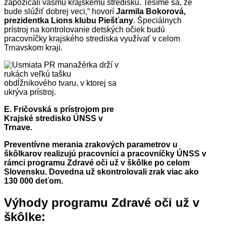
zapožičali vášmu krajskému stredisku. Tešíme sa, že
bude slúžiť dobrej veci,“ hovorí
Jarmila Bokorová,
prezidentka Lions klubu Piešťany
. Špeciálnych
prístroj na kontrolovanie detských očiek budú
pracovníčky krajského strediska využívať v celom
Trnavskom kraji.
E. Fričovská s prístrojom pre
Krajské stredisko ÚNSS v
Trnave.
Preventívne merania zrakových parametrov u
škôlkarov realizujú pracovníci a pracovníčky ÚNSS v
rámci programu Zdravé oči už v škôlke po celom
Slovensku. Dovedna už skontrolovali zrak viac ako
130 000 deťom.
Výhody programu Zdravé oči už v
škôlke: