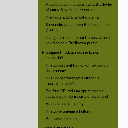
Pravidlá písania a používania Braillovho
písma v Slovenskej republike
Preklad z a do Braillovho písma
Slovenská autorita pre Braillovo písmo
(SABP)
Livingbraille.eu – fórum Európskej únie
nevidiacich o Braillovom písme
Prístupnosť - odstraňovanie bariér
Jasná tlač
Prístupnosť elektronických textových
dokumentov
Prístupnosť webových stránok a
mobilných aplikácií
Použitie QR kódu na sprístupnenie
vytlačených informácií pre nevidiacich
Architektonické bariéry
Prístupné umenie a kultúra
Prístupnosť v kocke