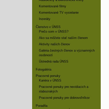
Komentované filmy
Komentované TV vysielanie
Inzeráty
Členstvo v ÚNSS
Prečo som v ÚNSS?
Ako sa môžete stať naším členom
Aktivity našich členov
Galéria čestných členov a významných
osobností
Ústredná rada ÚNSS
Fotogaléria
Pracovné ponuky
Kariéra v ÚNSS
Pracovné ponuky pre nevidiacich a
slabozrakých
Pracovné ponuky pre dobrovoľníkov
Poradňa