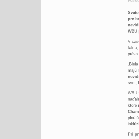
Poste
Sveto
pre b
nevid
WBU p
V čase
faktu,
práva
„Biela
majú n
nevid
svet, 
WBU zd
naďale
ktoré 
Chamo
plnú ú
inklúz
Pri p