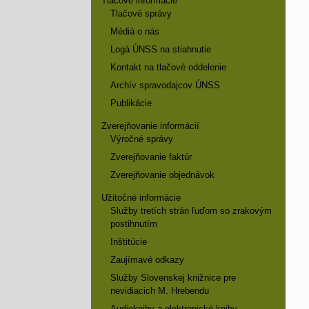
Tlačové informácie
Tlačové správy
Médiá o nás
Logá ÚNSS na stiahnutie
Kontakt na tlačové oddelenie
Archív spravodajcov ÚNSS
Publikácie
Zverejňovanie informácií
Výročné správy
Zverejňovanie faktúr
Zverejňovanie objednávok
Užitočné informácie
Služby tretích strán ľuďom so zrakovým
postihnutím
Inštitúcie
Zaujímavé odkazy
Služby Slovenskej knižnice pre
nevidiacich M. Hrebendu
Audioknihy a elektronické knihy