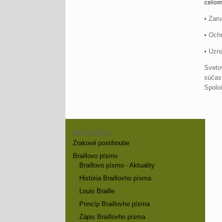
celom
• Zaru
• Ochr
• Uzna
Svetov
súčasť
Spoloč
MENU
MENU
Zrakové postihnutie
Braillovo písmo
Braillovo písmo - Aktuality
História Braillovho písma
Louis Braille
Princíp Braillovho písma
Zápis Braillovho písma