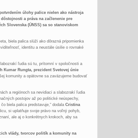
potvrdením úlohy palice nielen ako nástroja
 dôstojnosti a práva na začlenenie pre
akých Slovenska (ÚNSS) sa so stanoviskom
eta, biela palica slúži ako dôrazná pripomienka
iditeľnosť, identitu a neustále úsilie o rovnaké
labozrakí ľudia sú tu, prítomní v spoločnosti a
h Kumar Rungta, prezident Svetovej únie
ašej komunity a opätovne sa zaväzujeme budovať
nách a regiónoch sa nevidiaci a slabozrakí ľudia
inačných postojov až po politické neúspechy,
 čo biela palica predstavuje,“ dodala
Cristina
licu, si uplatňuje svoje právo na voľný pohyb,
znaní, ale aj o konkrétnych krokoch, aby sa
ich vlády, tvorcov politík a komunity na