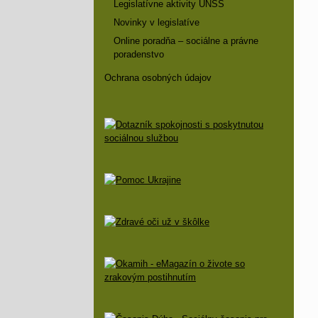
Legislatívne aktivity ÚNSS
Novinky v legislatíve
Online poradňa – sociálne a právne
poradenstvo
Ochrana osobných údajov