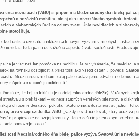
d on
15. októbra 2025
vá únia nevidiacich (WBU) si pripomína Medzinárodný deň bielej palice 
ezpečnú a nezávislú mobilitu, ale aj ako univerzálneho symbolu hrdosti,
iacich a slabozrakých ľudí na celom svete. Únia nevidiacich a slabozr
lne stotožňuje.
, keď úsilie o diverzitu a inklúziu čelí novým výzvam v mnohých častiach sv
 že nevidiaci ľudia patria do každého aspektu života spoločnosti. Predstavuje v
.
 palica je viac než len pomôcka na mobilitu. Je to vyhlásenie, že nevidiaci a s
árok na rovnakú dôstojnosť a príležitosti ako všetci ostatní,“ povedal
Santos
iacich.
„Medzinárodným dňom bielej palice oslavujeme odvahu a odolnosť n
ktorý rešpektuje a oceňuje odlišnosti.“
ôrazňuje, že boj za inklúziu je naďalej mimoriadne dôležitý. V rôznych kraji
j stretávajú s prekážkami – od neprístupných verejných priestorov a diskrim
riskujú ohrozenie desaťročí pokroku. „Autonómia a dôstojnosť sú jadrom toho,
rro, prvá viceprezidentka WBU
. „Každý nevidiaci človek, ktorý používa pa
časť a prispievanie do svojej komunity. Tento deň nie je len o symbolickom u
ia stala samozrejmosťou.“
ríležitosti Medzinárodného dňa bielej palice vyzýva Svetová únia nevidiac