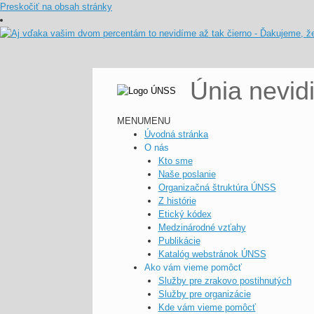
Preskočiť na obsah stránky
Únia nevid
MENU
MENU
Úvodná stránka
O nás
Kto sme
Naše poslanie
Organizačná štruktúra ÚNSS
Z histórie
Etický kódex
Medzinárodné vzťahy
Publikácie
Katalóg webstránok ÚNSS
Ako vám vieme pomôcť
Služby pre zrakovo postihnutých
Služby pre organizácie
Kde vám vieme pomôcť