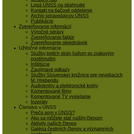
Logá ÚNSS na stiahnutie
Kontakt na tlačové oddelenie
Archív spravodajcov ÚNSS
Publikácie
Zverejňovanie informácií
Výročné správy
Zverejňovanie faktúr
Zverejňovanie objednávok
Užitočné informácie
Služby tretích strán ľuďom so zrakovým
postihnutím
Inštitúcie
Zaujímavé odkazy
Služby Slovenskej knižnice pre nevidiacich
M. Hrebendu
Audioknihy a elektronické knihy
Komentované filmy
Komentované TV vysielanie
Inzeráty
Členstvo v ÚNSS
Prečo som v ÚNSS?
Ako sa môžete stať naším členom
Aktivity našich členov
Galéria čestných členov a významných