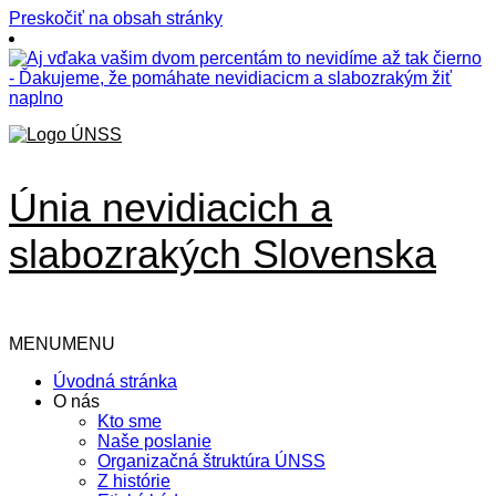
Preskočiť na obsah stránky
Únia nevidiacich a
slabozrakých Slovenska
MENU
MENU
Úvodná stránka
O nás
Kto sme
Naše poslanie
Organizačná štruktúra ÚNSS
Z histórie