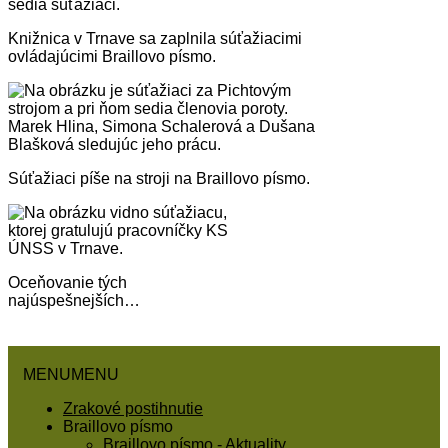
Knižnica v Trnave sa zaplnila súťažiacimi
ovládajúcimi Braillovo písmo.
Súťažiaci píše na stroji na Braillovo písmo.
Oceňovanie tých
najúspešnejších…
MENU
MENU
Zrakové postihnutie
Braillovo písmo
Braillovo písmo - Aktuality