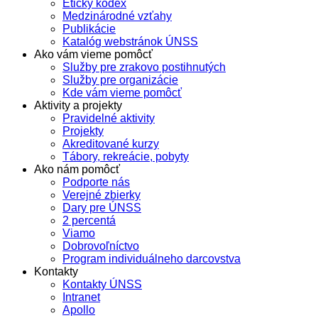
Etický kódex
Medzinárodné vzťahy
Publikácie
Katalóg webstránok ÚNSS
Ako vám vieme pomôcť
Služby pre zrakovo postihnutých
Služby pre organizácie
Kde vám vieme pomôcť
Aktivity a projekty
Pravidelné aktivity
Projekty
Akreditované kurzy
Tábory, rekreácie, pobyty
Ako nám pomôcť
Podporte nás
Verejné zbierky
Dary pre ÚNSS
2 percentá
Viamo
Dobrovoľníctvo
Program individuálneho darcovstva
Kontakty
Kontakty ÚNSS
Intranet
Apollo