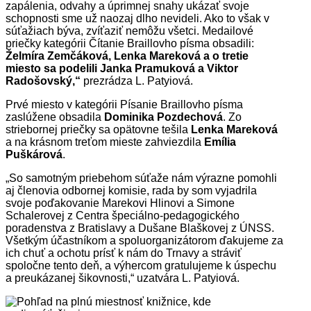
zapálenia, odvahy a úprimnej snahy ukázať svoje
schopnosti sme už naozaj dlho nevideli. Ako to však v
súťažiach býva, zvíťaziť nemôžu všetci. Medailové
priečky kategórii Čítanie Braillovho písma obsadili:
Želmíra Zemčáková, Lenka Mareková a o tretie
miesto sa podelili Janka Pramuková a Viktor
Radošovský,“
prezrádza L. Patyiová.
Prvé miesto v kategórii Písanie Braillovho písma
zaslúžene obsadila
Dominika Pozdechová
. Zo
striebornej priečky sa opätovne tešila
Lenka Mareková
a na krásnom treťom mieste zahviezdila
Emília
Puškárová
.
„So samotným priebehom súťaže nám výrazne pomohli
aj členovia odbornej komisie, rada by som vyjadrila
svoje poďakovanie Marekovi Hlinovi a Simone
Schalerovej z Centra špeciálno-pedagogického
poradenstva z Bratislavy a Dušane Blaškovej z ÚNSS.
Všetkým účastníkom a spoluorganizátorom ďakujeme za
ich chuť a ochotu prísť k nám do Trnavy a stráviť
spoločne tento deň, a výhercom gratulujeme k úspechu
a preukázanej šikovnosti,“ uzatvára L. Patyiová.