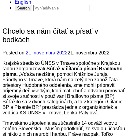
English
Chcelo sa nám čítať a písať v
bodkách
Posted on
21. novembra 2022
21. novembra 2022
Krajské stredisko ÚNSS v Trnave spoločne s Krajskou
radou zorganizovali
Súťaž v čítaní a písaní Braillovho
písma
. „Vďaka nezištnej pomoci Knižnice Juraja
Fándlyho v Trnave, ktorá nám na celý deň zapožičala
priestory Hudobného oddelenia, sme mohli pripraviť
príjemný deň všetkým, ktorí mali chuť a odvahu porovnať
si svoje zručnosti v používaní Braillovho písma (BP).
Súťažilo sa v dvoch kategóriách, a to v kategórii Čítanie
BP a Písanie BP,“ prezrádza jedna z organizátoriek a
vedúca KS ÚNSS v Trnave, Lenka Patyiová.
Trnavského zápolenia sa zúčastnilo 14 odvážlivcov z
celého Slovenska. „Musím podotknúť, že svojou účasťou
si nikto z nich neurobil hanbu. Práve naopak. Toľko