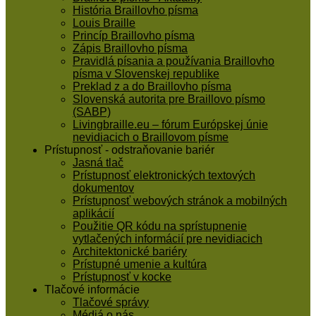
História Braillovho písma
Louis Braille
Princíp Braillovho písma
Zápis Braillovho písma
Pravidlá písania a používania Braillovho
písma v Slovenskej republike
Preklad z a do Braillovho písma
Slovenská autorita pre Braillovo písmo
(SABP)
Livingbraille.eu – fórum Európskej únie
nevidiacich o Braillovom písme
Prístupnosť - odstraňovanie bariér
Jasná tlač
Prístupnosť elektronických textových
dokumentov
Prístupnosť webových stránok a mobilných
aplikácií
Použitie QR kódu na sprístupnenie
vytlačených informácií pre nevidiacich
Architektonické bariéry
Prístupné umenie a kultúra
Prístupnosť v kocke
Tlačové informácie
Tlačové správy
Médiá o nás