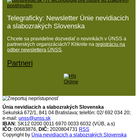
Telegraficky: Newsletter Únie nevidiacich
a slabozrakých Slovenska
Chcete sa pravidelne dozvedať o novinkách v ÚNSS a
partnerských organizáciách? Kliknite na
registráciu na
odber newslettera ÚNSS
.
Partneri
Únia nevidiacich a slabozrakých Slovenska
Sekulská 672/1, 841 04 Bratislava; telefón: 02/ 692 034 20;
e-mail:
unss@unss.sk
IBAN:
SK12 0200 0011 6970 0033 6032 (VÚB, a.s)
IČO:
00683876,
DIČ:
2020804731
RSS
Copyright by
Únia nevidiacich a slabozrakých Slovenska