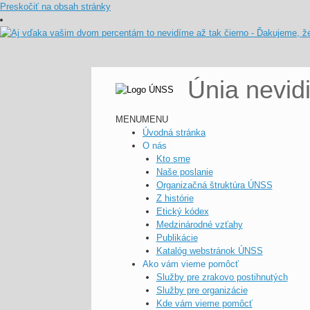
Preskočiť na obsah stránky
Únia nevid
MENU
MENU
Úvodná stránka
O nás
Kto sme
Naše poslanie
Organizačná štruktúra ÚNSS
Z histórie
Etický kódex
Medzinárodné vzťahy
Publikácie
Katalóg webstránok ÚNSS
Ako vám vieme pomôcť
Služby pre zrakovo postihnutých
Služby pre organizácie
Kde vám vieme pomôcť