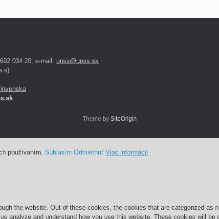
 692 034 20; e-mail:
unss@unss.sk
.s)
Slovenska
s.sk
Theme by
SiteOrigin
ich používaním.
Súhlasím
Odmietnuť
Viac informácií
ugh the website. Out of these cookies, the cookies that are categorized as ne
lp us analyze and understand how you use this website. These cookies will be 