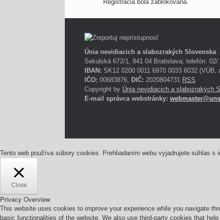
Registrácia bola zablokovaná.
Únia nevidiacich a slabozrakých Slovenska
Sekulská 672/1, 841 04 Bratislava; telefón: 02/
IBAN:
SK12 0200 0011 6970 0033 6032 (VÚB, a
IČO:
00683876,
DIČ:
2020804731
RSS
Copyright by
Únia nevidiacich a slabozrakých 
E-mail správca webstránky:
webmaster@uns
Tento web používa súbory cookies. Prehliadaním webu vyjadrujete súhlas s 
Close
Privacy Overview
This website uses cookies to improve your experience while you navigate thro
basic functionalities of the website. We also use third-party cookies that he